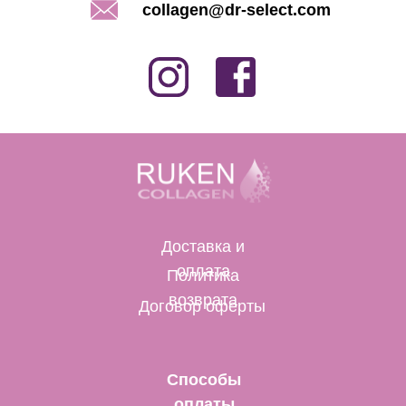
collagen@dr-select.com
Доставка и
оплата
Политика
возврата
Договор оферты
Способы
оплаты