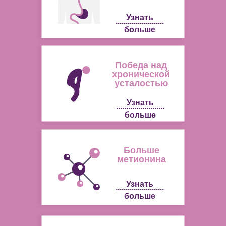
Узнать
........................
больше
Победа над
хронической
усталостью
Узнать
........................
больше
Больше
метионина
Узнать
........................
больше