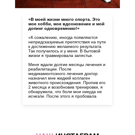
«В моей жизни много спорта. Это
мое хобби, мое вдохновение и мой
допинг одновременно!»
«К сожалению, иногда появляются
непредсказуемые препятствия на пути
к достижению желаемого результата.
Так получилось и у меня. В бытовой
жизни я травмировала запястье.
Меня ждали долгие месяцы лечения и
реабилитации. После
медикаментозного лечения доктор
назначил мне жидкий коллаген
животного происхождения. Пропив его
2 месяца и возобновив тренировки, я
обнаружила, что боли мои никуда не
исчезли. После этого я пробовала
рыбный коллаген в таблетках и
порошках. Результат был просто
никаким. Здоровому человеку сложно
оценить действие коллагена, если
ничего не беспокоит. У меня же были
абсолютно конкретные ожидания.
После этого я решила сама тщательно