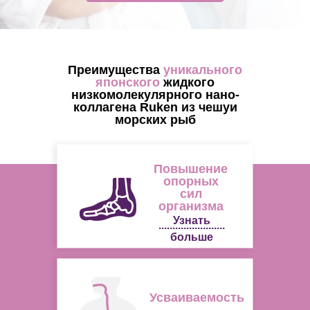
Преимущества
уникального
японского
жидкого
низкомолекулярного нано-
коллагена Ruken из чешуи
морских рыб
Повышение
опорных
сил
организма
Узнать
........................
больше
Усваиваемость