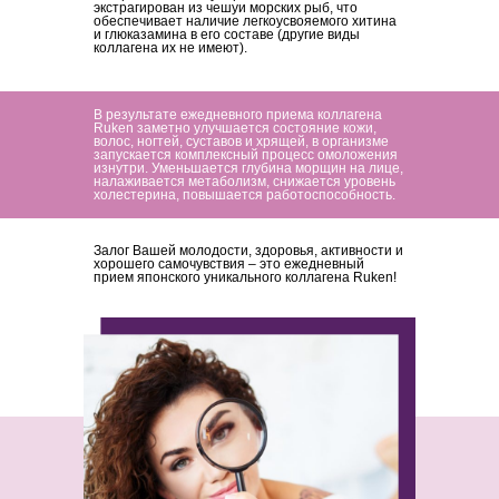
экстрагирован из чешуи морских рыб, что
обеспечивает наличие легкоусвояемого хитина
и глюказамина в его составе (другие виды
коллагена их не имеют).
В результате ежедневного приема коллагена
Ruken заметно улучшается состояние кожи,
волос, ногтей, суставов и хрящей, в организме
запускается комплексный процесс омоложения
изнутри. Уменьшается глубина морщин на лице,
налаживается метаболизм, снижается уровень
холестерина, повышается работоспособность.
Залог Вашей молодости, здоровья, активности и
хорошего самочувствия – это ежедневный
прием японского уникального коллагена Ruken!